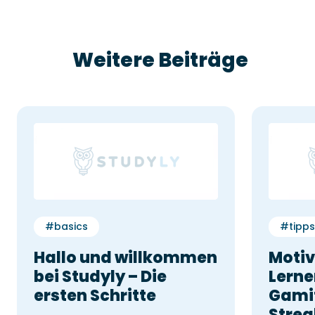
Weitere Beiträge
#basics
#tipps
Hallo und willkommen
Motiv
bei Studyly – Die
Lerne
ersten Schritte
Gamif
Strea