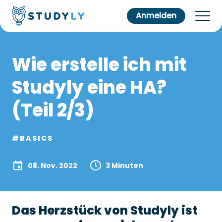
Anmelden
Wie erstelle ich mit
Studyly eine HA?
(Teil 2/3)
#BASICS
08. Nov. 2022
3 Minuten
Das Herzstück von Studyly ist