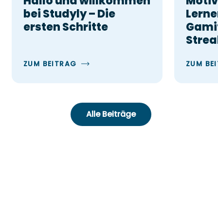
Hallo und willkommen
Motiv
bei Studyly – Die
Lerne
ersten Schritte
Gamif
Strea
ZUM BEITRAG
ZUM BE
Alle Beiträge