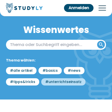
Anmelden
Wissenwertes
Thema wählen:
#alle artikel
#basics
#news
#tipps&tricks
#unterrichtseinsatz