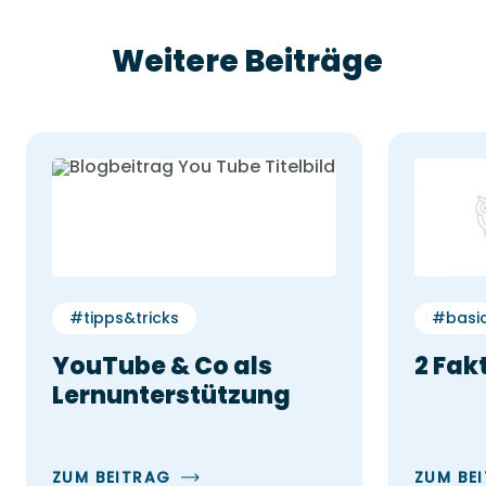
Weitere Beiträge
#tipps&tricks
#basi
YouTube & Co als
2 Fak
Lernunterstützung
ZUM BEITRAG
ZUM BE