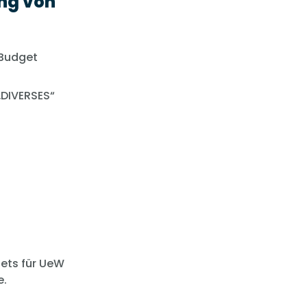
ung von
 Budget
„DIVERSES“
ets für UeW
e.