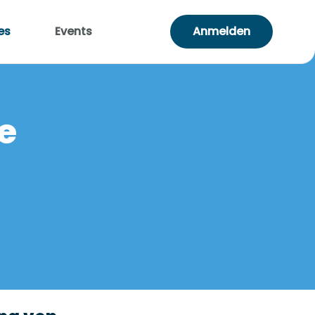
es
Events
Anmelden
ie