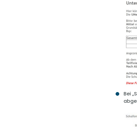
Bei „
abger