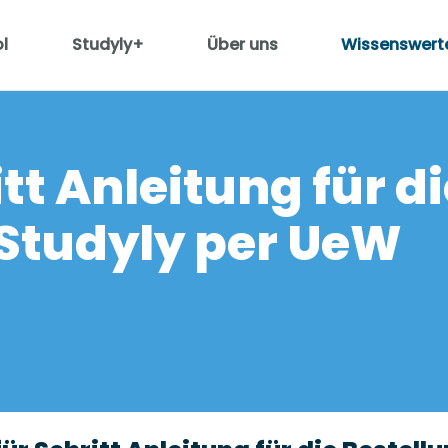
l
Studyly+
Über uns
Wissenswert
itt Anleitung für d
 Studyly per UeW