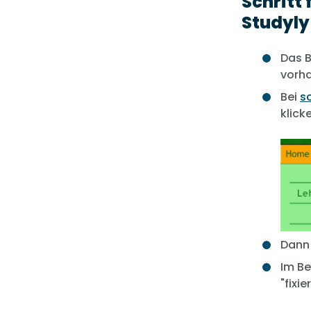
Schritt 
Studyly
Das B
vorha
Bei
s
klick
Dann 
Im B
"fixi