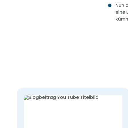
Nun a
eine 
kümme