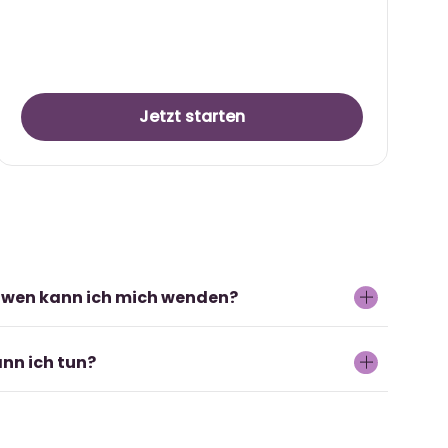
Jetzt starten
 wen kann ich mich wenden?
ly.com
, wir helfen dir gerne weiter.
nn ich tun?
 kannst du ganz einfach
hier
klicken, wir
h auch gerne direkt an
office@studyly.com