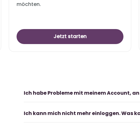
möchten.
Jetzt starten
Ich habe Probleme mit meinem Account, an
Schreib uns einfach eine Mail an
office@study
Ich kann mich nicht mehr einloggen. Was ka
Wenn du eine E-Mail-Adresse hinterlegt hast,
senden dir einen Reset-Link zu. Du kannst dic
wenden, wir kümmern uns darum.