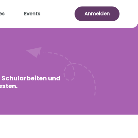
es
Events
Anmelden
f Schularbeiten und
esten.