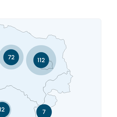
72
112
12
7