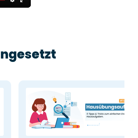
Settings
Enter
fullscreen
ingesetzt