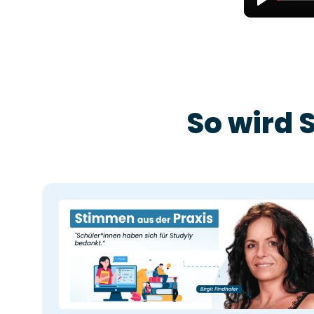
Play
So wird 