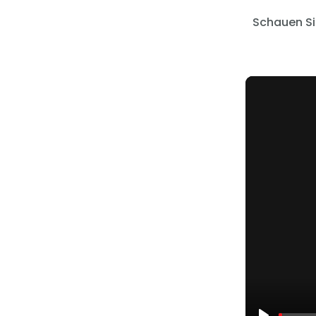
Schauen Sie
Leon Frischauf
Einführungsgespräch 
Studyly
30 min
Wir schulen Sie in Studyly ein. Einfa
auswählen, wann Sie gut Zeit hätte
zeigen Ihnen alle Funktionalitäten.