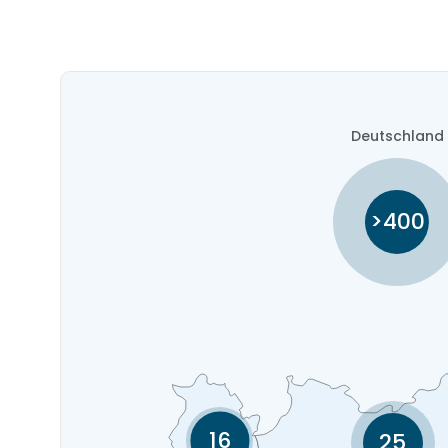
Deutschland
>400
16
25